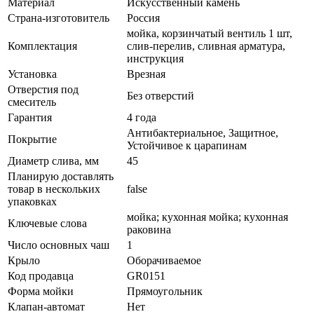
Материал
Искусственный камень
Страна-изготовитель
Россия
мойка, корзинчатый вентиль 1 шт,
Комплектация
слив-перелив, сливная арматура,
инструкция
Установка
Врезная
Отверстия под
Без отверстий
смеситель
Гарантия
4 года
Антибактериальное, Защитное,
Покрытие
Устойчивое к царапинам
Диаметр слива, мм
45
Планирую доставлять
товар в нескольких
false
упаковках
мойка; кухонная мойка; кухонная
Ключевые слова
раковина
Число основных чаш
1
Крыло
Оборачиваемое
Код продавца
GR0151
Форма мойки
Прямоугольник
Клапан-автомат
Нет