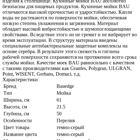
изделия к столешнице. Кухонные мойки BAU абсолютно
безопасны для пищевых продуктов. Кухонные мойки BAU
отличаются высокой прочностью и ударостойкостью. Капли
воды не растекаются по поверхности мойки, обеспечивая
низкую степень увлажнения и загрязнения. Материал
обладает высокой вибростойкостью и шумопоглощающими
свойствами. Вследствие этого он не гремит и не вибрирует во
время эксплуатации. В структуру материала введены
специальные антибактериальные защитные комплексы на
основе серебра. В результате этого свежесть и гигиена
рабочей поверхности сохраняются на протяжении всего срока
службы мойки. Качестве моек BAU равносильно с качеством
с такими производителями как Granfes, Polygran, ULGRAN,
Point, WISENT, Gerhans, Domaci, т.д.
Характеристики
Бренд
Bauedge
Тип
Мойка
Ширина, см
61
Высота, см
21.5
Глубина, см
50
Особенности
Перелив
Цвет товара
темно-серый
Название цвета
темно-серый