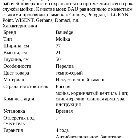
рабочей поверхности сохраняются на протяжении всего срока
службы мойки. Качестве моек BAU равносильно с качеством
с такими производителями как Granfes, Polygran, ULGRAN,
Point, WISENT, Gerhans, Domaci, т.д.
Характеристики
Бренд
Bauedge
Тип
Мойка
Ширина, см
77
Высота, см
21
Глубина, см
50
Особенности
Перелив
Цвет товара
темно-серый
Материал
Искусственный камень
Страна-изготовитель
Россия
мойка, корзинчатый вентиль 1 шт,
Комплектация
слив-перелив, сливная арматура,
инструкция
Установка
Врезная
Отверстия под
1
смеситель
Гарантия
4 года
Антибактериальное, Защитное,