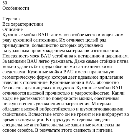
50
Особенности
—
Перелив
Все характеристики
Описание
Кухонные мойки BAU занимают особое место в модельном
ряду кухонной сантехники. Их отличает целый ряд
преимуществ, большинство которых обусловлено
натуральным происхождением материалов изготовления.
Поверхность моек BAU устойчива к истиранию и царапинам.
За мойками BAU легко ухаживать. Даже самые стойкие пятна
можно удалить без труда обычными сантехническими
средствами. Кухонные мойки BAU имеют правильную
геометрическую форму, которая дает идеальное прилегание
изделия к столешнице. Кухонные мойки BAU абсолютно
безопасны для пищевых продуктов. Кухонные мойки BAU
отличаются высокой прочностью и ударостойкостью. Капли
воды не растекаются по поверхности мойки, обеспечивая
низкую степень увлажнения и загрязнения. Материал
обладает высокой вибростойкостью и шумопоглощающими
свойствами. Вследствие этого он не гремит и не вибрирует во
время эксплуатации. В структуру материала введены
специальные антибактериальные защитные комплексы на
основе серебра. В результате этого свежесть и гигиена