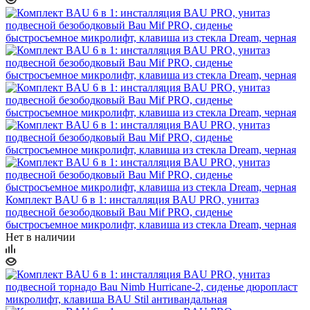
Комплект BAU 6 в 1: инсталляция BAU PRO, унитаз
подвесной безободковый Bau Mif PRO, сиденье
быстросъемное микролифт, клавиша из стекла Dream, черная
Нет в наличии