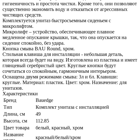
гигиеничность и простота чистки. Кроме того, они позволяют
существенно экономить воду и отказаться от агрессивных
чистящих средств.
Комплектуется унитаз быстросъемным сиденьем с
микролифтом.
Микролифт – устройство, обеспечивающее плавное
медленное опускание крышки, так, что она опускается на
сидение спокойно, без удара.
Кнопка смыва BAU Round, хром.
Стильная клавиша для инсталляции - небольшая деталь,
которая всегда будет на виду. Изготовлена из пластика и имеет
глянцевый серебристый цвет. Круглые кнопки будут
сочетаться со спокойным, гармоничным интерьером.
Оснащена двумя режимами смыва: 3л и 6л. Клавиши:
круглые. Материал: пластик. Цвет: хром. Назначение: для
унитазов.
Характеристики
Бренд
Bauedge
Тип
Комплект унитаза c инсталляцией
Длина, см
49
Высота, см
112.85
Цвет товара
белый, красный, хром
Название
красный/белый/хром