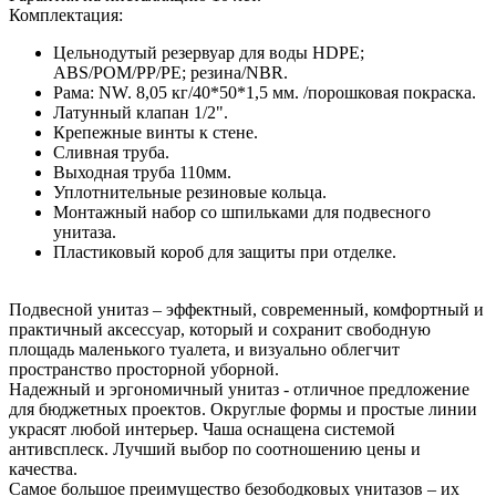
Комплектация:
Цельнодутый резервуар для воды HDPE;
ABS/POM/PP/PE; резина/NBR.
Рама: NW. 8,05 кг/40*50*1,5 мм. /порошковая покраска.
Латунный клапан 1/2".
Крепежные винты к стене.
Сливная труба.
Выходная труба 110мм.
Уплотнительные резиновые кольца.
Монтажный набор со шпильками для подвесного
унитаза.
Пластиковый короб для защиты при отделке.
Подвесной унитаз – эффектный, современный, комфортный и
практичный аксессуар, который и сохранит свободную
площадь маленького туалета, и визуально облегчит
пространство просторной уборной.
Надежный и эргономичный унитаз - отличное предложение
для бюджетных проектов. Округлые формы и простые линии
украсят любой интерьер. Чаша оснащена системой
антивсплеск. Лучший выбор по соотношению цены и
качества.
Самое большое преимущество безободковых унитазов – их