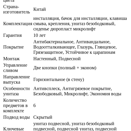
цвета
Страна-
Китай
изготовитель
инсталляция, бачок для инсталляции, клавиша
Комплектация
смыва, крепления, унитаз безободковый,
сиденье дюропласт микролифт
Гарантия
10 лет
Антибактериальное, Антивандальное,
Покрытие
Водоотталкивающее, Глазурь, Глянцевое,
Грязезащитное, Устойчивое к царапинам
Монтаж
Настенный, Подвесной
Управление
Две кнопки (полный + эконом)
сливом
Направление
Горизонтальное (в стену)
выпуска
Особенности
Антивсплеск, Антигрязевое покрытие,
унитаза
Безободковый, Микролифт, Экономия воды
Количество
предметов в
6
комплекте
Подвод воды
Скрытый
унитаз подвесной, унитаз безободковый
Ключевые
подвесной, подвесной унитаз, подвесной