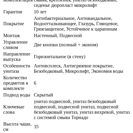
сиденье дюропласт микролифт
Гарантия
10 лет
Антибактериальное, Антивандальное,
Покрытие
Водоотталкивающее, Глазурь, Глянцевое,
Грязезащитное, Устойчивое к царапинам
Монтаж
Настенный, Подвесной
Управление
Две кнопки (полный + эконом)
сливом
Направление
Горизонтальное (в стену)
выпуска
Особенности
Антивсплеск, Антигрязевое покрытие,
унитаза
Безободковый, Микролифт, Экономия воды
Количество
предметов в
6
комплекте
Подвод воды
Скрытый
унитаз подвесной, унитаз безободковый
Ключевые
подвесной, подвесной унитаз, подвесной
слова
безободковый унитаз, унитаз вихревой, унитаз
с системой смыва Торнадо
Высота чаши,
35
см