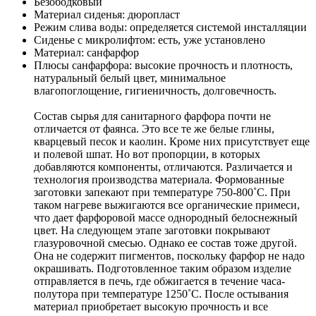
Безободковый
Материал сиденья: дюропласт
Режим слива воды: определяется системой инсталляции
Сиденье с микролифтом: есть, уже установлено
Материал: санфарфор
Плюсы санфарфора: высокие прочность и плотность,
натуральный белый цвет, минимальное
влагопоглощение, гигиеничность, долговечность.
Состав сырья для санитарного фарфора почти не
отличается от фаянса. Это все те же белые глины,
кварцевый песок и каолин. Кроме них присутствует еще
и полевой шпат. Но вот пропорции, в которых
добавляются компоненты, отличаются. Различается и
технология производства материала. Формованные
заготовки запекают при температуре 750-800˚С. При
таком нагреве выжигаются все органические примеси,
что дает фарфоровой массе однородный белоснежный
цвет. На следующем этапе заготовки покрывают
глазуровочной смесью. Однако ее состав тоже другой.
Она не содержит пигментов, поскольку фарфор не надо
окрашивать. Подготовленное таким образом изделие
отправляется в печь, где обжигается в течение часа-
полутора при температуре 1250˚С. После остывания
материал приобретает высокую прочность и все