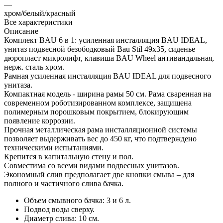
—
хром/белый/красный
Все характеристики
Описание
Комплект BAU 6 в 1: усиленная инсталляция BAU IDEAL,
унитаз подвесной безободковый Bau Stil 49х35, сиденье
дюропласт микролифт, клавиша BAU Wheel антивандальная,
нерж. сталь хром.
Рамная усиленная инсталляция BAU IDEAL для подвесного
унитаза.
Компактная модель - ширина рамы 50 см. Рама сваренная на
современном роботизированном комплексе, защищена
полимерным порошковым покрытием, блокирующим
появление коррозии.
Прочная металлическая рама инсталляционной системы
позволяет выдерживать вес до 450 кг, что подтверждено
техническими испытаниями.
Крепится в капитальную стену и пол.
Совместима со всеми видами подвесных унитазов.
Экономный слив предполагает две кнопки смыва – для
полного и частичного слива бачка.
Объем смывного бачка: 3 и 6 л.
Подвод воды сверху.
Диаметр слива: 10 см.