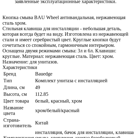
заявленные эксплуатационные характеристики.
Кнопка смыва BAU Wheel антивандальная, нержавеющая
сталь хром.
Стильная клавиша для инсталляции - небольшая деталь,
которая всегда будет на виду. Изготовлена из нержавеющей
стали и имеет серебристый цвет. Круглые кнопки будут
сочетаться со спокойным, гармоничным интерьером.
Оснащена двумя режимами смыва: 3л и 6л. Клавиши:
круглые. Материал: нержавеющая сталь. Цвет: хром.
Назначение: для унитазов.
Характеристики
Бренд
Bauedge
Тип
Комплект унитаза c инсталляцией
Длина, см
49
Высота, см
112.85
Цвет товара
белый, красный, хром
Название
хром/белый/красный
цвета
Страна-
Китай
изготовитель
инсталляция, бачок для инсталляции, клавиша
Комплектация
смыва, крепления, унитаз безободковый,