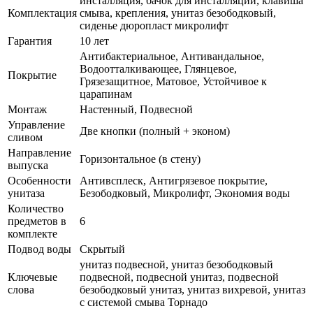
инсталляция, бачок для инсталляции, клавиша
Комплектация
смыва, крепления, унитаз безободковый,
сиденье дюропласт микролифт
Гарантия
10 лет
Антибактериальное, Антивандальное,
Водоотталкивающее, Глянцевое,
Покрытие
Грязезащитное, Матовое, Устойчивое к
царапинам
Монтаж
Настенный, Подвесной
Управление
Две кнопки (полный + эконом)
сливом
Направление
Горизонтальное (в стену)
выпуска
Особенности
Антивсплеск, Антигрязевое покрытие,
унитаза
Безободковый, Микролифт, Экономия воды
Количество
предметов в
6
комплекте
Подвод воды
Скрытый
унитаз подвесной, унитаз безободковый
Ключевые
подвесной, подвесной унитаз, подвесной
слова
безободковый унитаз, унитаз вихревой, унитаз
с системой смыва Торнадо