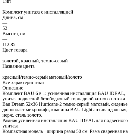
Тип
—
Комплект унитаза c инсталляцией
Длина, см
—
52
Высота, см
—
112.85
Цвет товара
—
золотой, красный, темно-серый
Название цвета
—
красный/темно-серый матовый/золото
Все характеристики
Описание
Комплект BAU 6 в 1: усиленная инсталляция BAU IDEAL,
унитаз подвесной безободковый торнадо обратного потока
Bau Dream 52х36 Hurricane-2 темно-серый матовый, сиденье
дюропласт микролифт, клавиша BAU Light антивандальная,
нерж. сталь золото.
Рамная усиленная инсталляция BAU IDEAL для подвесного
унитаза.
Компактная модель - ширина рамы 50 см. Рама сваренная на