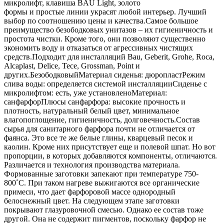
микролифт, клавиша BAU Light, золото
формы и простые линии украсят любой интерьер. Лучший
выбор по соотношению цены и качества.Самое большое
преимущество безободковых унитазов – их гигиеничность и
простота чистки. Кроме того, они позволяют существенно
экономить воду и отказаться от агрессивных чистящих
средств.Подходит для инсталляций Bau, Geberit, Grohe, Roca,
Alcaplast, Delice, Tece, Grossman, Point и
других.БезободковыйМатериал сиденья: дюропластРежим
слива воды: определяется системой инсталляцииСиденье с
микролифтом: есть, уже установленоМатериал:
санфарфорПлюсы санфарфора: высокие прочность и
плотность, натуральный белый цвет, минимальное
влагопоглощение, гигиеничность, долговечность.Состав
сырья для санитарного фарфора почти не отличается от
фаянса. Это все те же белые глины, кварцевый песок и
каолин. Кроме них присутствует еще и полевой шпат. Но вот
пропорции, в которых добавляются компоненты, отличаются.
Различается и технология производства материала.
Формованные заготовки запекают при температуре 750-
800˚С. При таком нагреве выжигаются все органические
примеси, что дает фарфоровой массе однородный
белоснежный цвет. На следующем этапе заготовки
покрывают глазуровочной смесью. Однако ее состав тоже
другой. Она не содержит пигментов, поскольку фарфор не