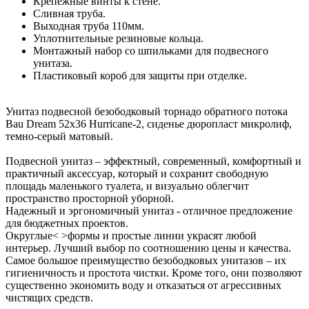
Крепежные винты к стене.
Сливная труба.
Выходная труба 110мм.
Уплотнительные резиновые кольца.
Монтажный набор со шпильками для подвесного
унитаза.
Пластиковый короб для защиты при отделке.
Унитаз подвесной безободковый торнадо обратного потока
Bau Dream 52х36 Hurricane-2, сиденье дюропласт микролиф,
темно-серый матовый.
Подвесной унитаз – эффектный, современный, комфортный и
практичный аксессуар, который и сохранит свободную
площадь маленького туалета, и визуально облегчит
пространство просторной уборной.
Надежный и эргономичный унитаз - отличное предложение
для бюджетных проектов.
Округлые< >формы и простые линии украсят любой
интерьер. Лучший выбор по соотношению цены и качества.
Самое большое преимущество безободковых унитазов – их
гигиеничность и простота чистки. Кроме того, они позволяют
существенно экономить воду и отказаться от агрессивных
чистящих средств.