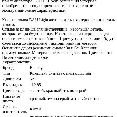
при температуре 1250˚С. После остывания материал
приобретает высокую прочность и все заявленные
эксплуатационные характеристики.
Кнопка смыва BAU Light антивандальная, нержавеющая сталь
золото.
Стильная клавиша для инсталляции - небольшая деталь,
которая всегда будет на виду. Изготовлена из нержавеющей
стали и имеет золотистый цвет. Прямоугольные кнопки будут
сочетаться со спокойным, гармоничным интерьером.
Оснащена двумя режимами смыва: 3л и 6л. Клавиши:
прямоугольные. Материал: нержавеющая сталь. Цвет: золото.
Назначение: для унитазов.
Характеристики
Бренд
Bauedge
Тип
Комплект унитаза c инсталляцией
Длина, см
52
Высота, см
112.85
Цвет товара
золотой, красный, темно-серый
Название
красный/темно-серый матовый/золото
цвета
Страна-
Китай
изготовитель