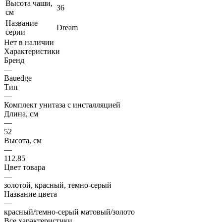
Высота чаши,
36
см
Название
Dream
серии
Нет в наличии
Характеристики
Бренд
—
Bauedge
Тип
—
Комплект унитаза c инсталляцией
Длина, см
—
52
Высота, см
—
112.85
Цвет товара
—
золотой, красный, темно-серый
Название цвета
—
красный/темно-серый матовый/золото
Все характеристики