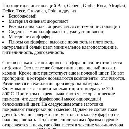
Подходит для инсталляций Bau, Geberit, Grohe, Roca, Alcaplast,
Delice, Tece, Grossman, Point и других.
Безободковый
Материал сиденья: дюропласт
Режим слива воды: определяется системой инсталляции
Сиденье с микролифтом: есть, уже установлено
Материал: санфарфор
Плюсы санфарфора: высокие прочность и плотность,
натуральный белый цвет, минимальное влагопоглощение,
гигиеничность, долговечность.
Состав сырья для санитарного фарфора почти не отличается
от фаянса. Это все те же белые глины, кварцевый песок и
каолин. Кроме них присутствует еще и полевой шпат. Но вот
пропорции, в которых добавляются компоненты, отличаются.
Различается и технология производства материала.
Формованные заготовки запекают при температуре 750-
800˚С. При таком нагреве выжигаются все органические
примеси, что дает фарфоровой массе однородный
белоснежный цвет. На следующем этапе заготовки
покрывают глазуровочной смесью. Однако ее состав тоже
другой. Она не содержит пигментов, поскольку фарфор не
надо окрашивать. Подготовленное таким образом изделие
отправляется в печь, где обжигается в течение часа-полутора