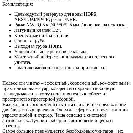
Комплектация:
Цельнодутый резервуар для воды HDPE;
ABS/POM/PP/PE; резина/NBR.
Рама: NW. 8,05 кг/40*50*1,5 мм. /порошковая покраска.
Латунный клапан 1/2".
Крепежные винты к стене.
Сливная труба.
Выходная труба 110мм.
Уплотнительные резиновые кольца.
Монтажный набор со шпильками для подвесного
унитаза.
Пластиковый короб для защиты при отделке.
Подвесной унитаз – эффектный, современный, комфортный и
практичный аксессуар, который и сохранит свободную
площадь маленького туалета, и визуально облегчит
пространство просторной уборной.
Надежный и эргономичный унитаз - отличное предложение
для бюджетных проектов. Округлые формы и простые линии
украсят любой интерьер. Чаша оснащена системой
антивсплеск. Лучший выбор по соотношению цены и
качества.
Самое большое преимущество безободковых унитазов – их