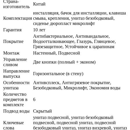
Страна-
Китай
изготовитель
инсталляция, бачок для инсталляции, клавиша
Комплектация
смыва, крепления, унитаз безободковый,
сиденье дюропласт микролифт
Гарантия
10 лет
Антибактериальное, Антивандальное,
Покрытие
Водоотталкивающее, Глазурь, Глянцевое,
Грязезащитное, Устойчивое к царапинам
Монтаж
Настенный, Подвесной
Управление
Две кнопки (полный + эконом)
сливом
Направление
Горизонтальное (в стену)
выпуска
Особенности
Антивсплеск, Антигрязевое покрытие,
унитаза
Безободковый, Микролифт, Экономия воды
Количество
предметов в
6
комплекте
Подвод воды
Скрытый
унитаз подвесной, унитаз безободковый
Ключевые
подвесной, подвесной унитаз, подвесной
слова
безободковый унитаз, унитаз вихревой, унитаз