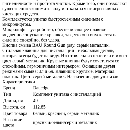
гигиеничность и простота чистки. Кроме того, они позволяют
существенно экономить воду и отказаться от агрессивных
чистящих средств.
Комплектуется унитаз быстросъемным сиденьем с
микролифтом.
Микролифт – устройство, обеспечивающее плавное
медленное опускание крышки, так, что она опускается на
сидение спокойно, без удара.
Кнопка смыва BAU Round Gun gray, серый металлик.
Стильная клавиша для инсталляции - небольшая деталь,
которая всегда будет на виду. Изготовлена из пластика и имеет
цвет серый металлик. Круглые кнопки будут сочетаться со
спокойным, гармоничным интерьером. Оснащена двумя
режимами смыва: 3л и 6л. Клавиши: круглые. Материал:
пластик. Цвет: серый металлик. Назначение: для унитазов.
Характеристики
Бренд
Bauedge
Тип
Комплект унитаза c инсталляцией
Длина, см
49
Высота, см
112.85
Цвет товара
белый, красный, серый металлик
Название
красный/белый/серый металлик
цвета