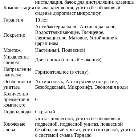
инсталляция, бачок для инсталляции, клавиша
Комплектация
смыва, крепления, унитаз безободковый,
сиденье дюропласт микролифт
Гарантия
10 лет
Антибактериальное, Антивандальное,
Водоотталкивающее, Глянцевое,
Покрытие
Грязезащитное, Матовое, Устойчивое к
царапинам
Монтаж
Настенный, Подвесной
Управление
Две кнопки (полный + эконом)
сливом
Направление
Горизонтальное (в стену)
выпуска
Особенности
Антивсплеск, Антигрязевое покрытие,
унитаза
Безободковый, Микролифт, Экономия воды
Количество
предметов в
6
комплекте
Подвод воды
Скрытый
унитаз подвесной, унитаз безободковый
Ключевые
подвесной, подвесной унитаз, подвесной
слова
безободковый унитаз, унитаз вихревой, унитаз
с системой смыва Торнадо