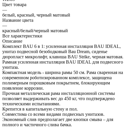
Цвет товара
—
белый, красный, черный матовый
Название цвета
—
красный/белый/черный матовый
Все характеристики
Описание
Комплект BAU 6 в 1: усиленная инсталляция BAU IDEAL,
унитаз подвесной безободковый Bau Dream, сиденье
дюропласт микролифт, клавиша BAU Strike, черная матовая.
Рамная усиленная инсталляция BAU IDEAL для подвесного
унитаза.
Компактная модель - ширина рамы 50 см. Рама сваренная на
современном роботизированном комплексе, защищена
полимерным порошковым покрытием, блокирующим
появление коррозии.
Прочная металлическая рама инсталляционной системы
позволяет выдерживать вес до 450 кг, что подтверждено
техническими испытаниями.
Крепится в капитальную стену и пол.
Совместима со всеми видами подвесных унитазов.
Экономный слив предполагает две кнопки смыва – для
полного и частичного слива бачка.