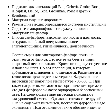
Подходит для инсталляций Bau, Geberit, Grohe, Roca,
Alcaplast, Delice, Tece, Grossman, Point и других.
Безободковый
Материал сиденья: дюропласт
Режим слива воды: определяется системой инсталляции
Сиденье с микролифтом: есть, уже установлено
Материал: санфарфор
Плюсы санфарфора: высокие прочность и плотность,
натуральный белый цвет, минимальное
влагопоглощение, гигиеничность, долговечность.
Состав сырья для санитарного фарфора почти не
отличается от фаянса. Это все те же белые глины,
кварцевый песок и каолин. Кроме них присутствует еще
и полевой шпат. Но вот пропорции, в которых
добавляются компоненты, отличаются. Различается и
технология производства материала. Формованные
заготовки запекают при температуре 750-800˚С. При
таком нагреве выжигаются все органические примеси,
что дает фарфоровой массе однородный белоснежный
цвет. На следующем этапе заготовки покрывают
глазуровочной смесью. Однако ее состав тоже другой.
Она не содержит пигментов, поскольку фарфор не надо
окрашивать. Подготовленное таким образом изделие