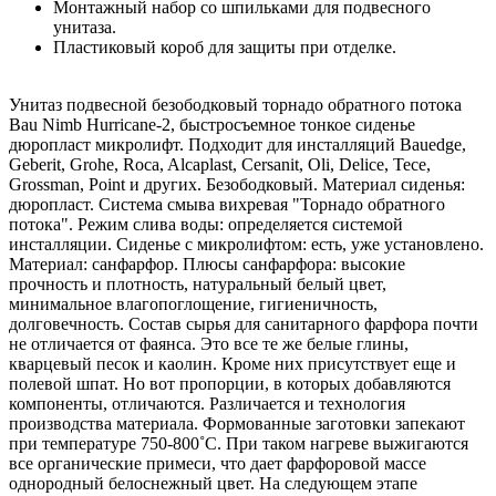
Монтажный набор со шпильками для подвесного
унитаза.
Пластиковый короб для защиты при отделке.
Унитаз подвесной безободковый торнадо обратного потока
Bau Nimb Hurricane-2, быстросъемное тонкое сиденье
дюропласт микролифт. Подходит для инсталляций Bauedge,
Geberit, Grohe, Roca, Alcaplast, Cersanit, Oli, Delice, Tece,
Grossman, Point и других. Безободковый. Материал сиденья:
дюропласт. Система смыва вихревая "Торнадо обратного
потока". Режим слива воды: определяется системой
инсталляции. Сиденье с микролифтом: есть, уже установлено.
Материал: санфарфор. Плюсы санфарфора: высокие
прочность и плотность, натуральный белый цвет,
минимальное влагопоглощение, гигиеничность,
долговечность. Состав сырья для санитарного фарфора почти
не отличается от фаянса. Это все те же белые глины,
кварцевый песок и каолин. Кроме них присутствует еще и
полевой шпат. Но вот пропорции, в которых добавляются
компоненты, отличаются. Различается и технология
производства материала. Формованные заготовки запекают
при температуре 750-800˚С. При таком нагреве выжигаются
все органические примеси, что дает фарфоровой массе
однородный белоснежный цвет. На следующем этапе