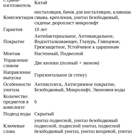
Китай
изготовитель
инсталляция, бачок для инсталляции, клавиша
Комплектация
смыва, крепления, унитаз безободковый,
сиденье дюропласт микролифт
Гарантия
10 лет
Антибактериальное, Антивандальное,
Покрытие
Водоотталкивающее, Глазурь, Глянцевое,
Грязезащитное, Устойчивое к царапинам
Монтаж
Настенный, Подвесной
Управление
Две кнопки (полный + эконом)
сливом
Направление
Горизонтальное (в стену)
выпуска
Особенности
Антивсплеск, Антигрязевое покрытие,
унитаза
Безободковый, Микролифт, Экономия воды
Количество
предметов в
6
комплекте
Подвод воды
Скрытый
унитаз подвесной, унитаз безободковый
Ключевые
подвесной, подвесной унитаз, подвесной
слова
безободковый унитаз, унитаз вихревой, унитаз