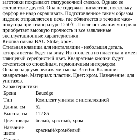
заготовки покрывают глазуровочной смесью. Однако ее
состав тоже другой. Она не содержит пигментов, поскольку
фарфор не надо окрашивать. Подготовленное таким образом
изделие отправляется в печь, где обжигается в течение часа-
полутора при температуре 1250˚С. После остывания материал
приобретает высокую прочность и все заявленные
эксплуатационные характеристики.
Кнопка смыва BAU Strike, хром.
Стильная клавиша для инсталляции - небольшая деталь,
которая всегда будет на виду. Изготовлена из пластика и имеет
глянцевый серебристый цвет. Квадратные кнопки будут
сочетаться со спокойным, гармоничным интерьером.
Оснащена двумя режимами смыва: 3л и 6л. Клавиши:
квадратные. Материал: пластик. Цвет: хром. Назначение: для
унитазов.
Характеристики
Бренд
Bauedge
Тип
Комплект унитаза c инсталляцией
Длина, см
52
Высота, см
112.85
Цвет товара
белый, красный, хром
Название
красный/хром/белый
цвета
Страна-