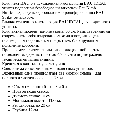
Комплект BAU 6 в 1: усиленная инсталляция BAU IDEAL,
унитаз подвесной безободковый вихревой Bau Nimb
Hurricane3, сиденье дюропласт микролифт, клавиша BAU
Strike, белая/хром.
Рамная усиленная инсталляция BAU IDEAL для подвесного
унитаза.
Компактная модель - ширина рамы 50 см. Рама сваренная на
современном роботизированном комплексе, защищена
полимерным порошковым покрытием, блокирующим
появление коррозии.
Прочная металлическая рама инсталляционной системы
позволяет выдерживать вес до 450 кг, что подтверждено
техническими испытаниями.
Крепится в капитальную стену и пол.
Совместима со всеми видами подвесных унитазов.
Экономный слив предполагает две кнопки смыва – для
полного и частичного слива бачка.
Объем смывного бачка: 3 и 6 л.
Подвод воды сверху.
Диаметр слива: 10 см.
Монтажная высота: 113 см.
Регулировка до 20 см.
Глубина 12 см.