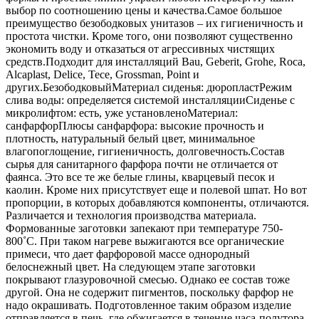
выбор по соотношению цены и качества.Самое большое
преимущество безободковых унитазов – их гигиеничность и
простота чистки. Кроме того, они позволяют существенно
экономить воду и отказаться от агрессивных чистящих
средств.Подходит для инсталляций Bau, Geberit, Grohe, Roca,
Alcaplast, Delice, Tece, Grossman, Point и
других.БезободковыйМатериал сиденья: дюропластРежим
слива воды: определяется системой инсталляцииСиденье с
микролифтом: есть, уже установленоМатериал:
санфарфорПлюсы санфарфора: высокие прочность и
плотность, натуральный белый цвет, минимальное
влагопоглощение, гигиеничность, долговечность.Состав
сырья для санитарного фарфора почти не отличается от
фаянса. Это все те же белые глины, кварцевый песок и
каолин. Кроме них присутствует еще и полевой шпат. Но вот
пропорции, в которых добавляются компоненты, отличаются.
Различается и технология производства материала.
Формованные заготовки запекают при температуре 750-
800˚С. При таком нагреве выжигаются все органические
примеси, что дает фарфоровой массе однородный
белоснежный цвет. На следующем этапе заготовки
покрывают глазуровочной смесью. Однако ее состав тоже
другой. Она не содержит пигментов, поскольку фарфор не
надо окрашивать. Подготовленное таким образом изделие
отправляется в печь, где обжигается в течение часа-полутора