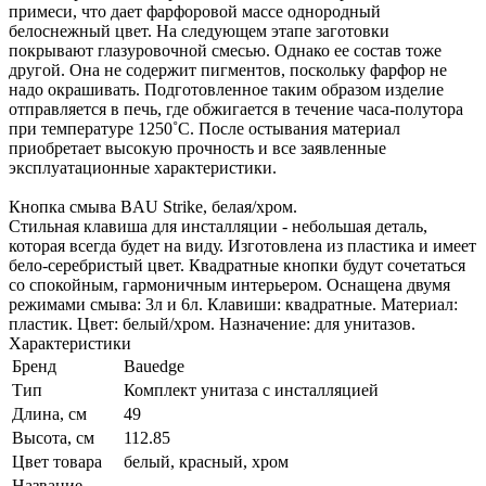
примеси, что дает фарфоровой массе однородный
белоснежный цвет. На следующем этапе заготовки
покрывают глазуровочной смесью. Однако ее состав тоже
другой. Она не содержит пигментов, поскольку фарфор не
надо окрашивать. Подготовленное таким образом изделие
отправляется в печь, где обжигается в течение часа-полутора
при температуре 1250˚С. После остывания материал
приобретает высокую прочность и все заявленные
эксплуатационные характеристики.
Кнопка смыва BAU Strike, белая/хром.
Стильная клавиша для инсталляции - небольшая деталь,
которая всегда будет на виду. Изготовлена из пластика и имеет
бело-серебристый цвет. Квадратные кнопки будут сочетаться
со спокойным, гармоничным интерьером. Оснащена двумя
режимами смыва: 3л и 6л. Клавиши: квадратные. Материал:
пластик. Цвет: белый/хром. Назначение: для унитазов.
Характеристики
Бренд
Bauedge
Тип
Комплект унитаза c инсталляцией
Длина, см
49
Высота, см
112.85
Цвет товара
белый, красный, хром
Название