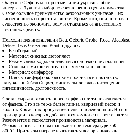
Округлые< >формы и простые линии украсят любой
интерьер. Лучший выбор по соотношению цены и качества.
Самое большое преимущество безободковых унитазов – их
гигиеничность и простота чистки. Кроме того, они позволяют
существенно экономить воду и отказаться от агрессивных
чистящих средств.
Подходит для инсталляций Bau, Geberit, Grohe, Roca, Alcaplast,
Delice, Tece, Grossman, Point и других.
Безободковый
Материал сиденья: дюропласт
Режим слива воды: определяется системой инсталляции
Сиденье с микролифтом: есть, уже установлено
Материал: санфарфор
Плюсы санфарфора: высокие прочность и плотность,
натуральный белый цвет, минимальное влагопоглощение,
гигиеничность, долговечность.
Состав сырья для санитарного фарфора почти не отличается
от фаянса. Это все те же белые глины, кварцевый песок и
каолин. Кроме них присутствует еще и полевой шпат. Но вот
пропорции, в которых добавляются компоненты, отличаются.
Различается и технология производства материала.
Формованные заготовки запекают при температуре 750-
800˚С. При таком нагреве выжигаются все органические