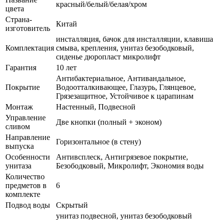
красный/белый/белая/хром
цвета
Страна-
Китай
изготовитель
инсталляция, бачок для инсталляции, клавиша
Комплектация
смыва, крепления, унитаз безободковый,
сиденье дюропласт микролифт
Гарантия
10 лет
Антибактериальное, Антивандальное,
Покрытие
Водоотталкивающее, Глазурь, Глянцевое,
Грязезащитное, Устойчивое к царапинам
Монтаж
Настенный, Подвесной
Управление
Две кнопки (полный + эконом)
сливом
Направление
Горизонтальное (в стену)
выпуска
Особенности
Антивсплеск, Антигрязевое покрытие,
унитаза
Безободковый, Микролифт, Экономия воды
Количество
предметов в
6
комплекте
Подвод воды
Скрытый
унитаз подвесной, унитаз безободковый