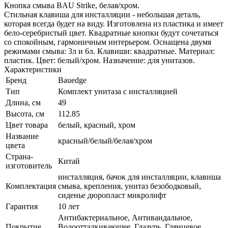
Кнопка смыва BAU Strike, белая/хром.
Стильная клавиша для инсталляции - небольшая деталь,
которая всегда будет на виду. Изготовлена из пластика и имеет
бело-серебристый цвет. Квадратные кнопки будут сочетаться
со спокойным, гармоничным интерьером. Оснащена двумя
режимами смыва: 3л и 6л. Клавиши: квадратные. Материал:
пластик. Цвет: белый/хром. Назначение: для унитазов.
Характеристики
Бренд
Bauedge
Тип
Комплект унитаза c инсталляцией
Длина, см
49
Высота, см
112.85
Цвет товара
белый, красный, хром
Название
красный/белый/белая/хром
цвета
Страна-
Китай
изготовитель
инсталляция, бачок для инсталляции, клавиша
Комплектация
смыва, крепления, унитаз безободковый,
сиденье дюропласт микролифт
Гарантия
10 лет
Антибактериальное, Антивандальное,
Покрытие
Водоотталкивающее, Глазурь, Глянцевое,