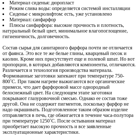
Материал сиденья: дюропласт
Режим слива воды: определяется системой инсталляции
Сиденье с микролифтом: есть, уже установлено
Материал: санфарфор
Плюсы санфарфора: высокие прочность и плотность,
натуральный белый цвет, минимальное влагопоглощение,
гигиеничность, долговечность.
Состав сырья для санитарного фарфора почти не отличается
от фаянса. Это все те же белые глины, кварцевый песок и
каолин. Кроме них присутствует еще и полевой шпат. Но вот
пропорции, в которых добавляются компоненты, отличаются.
Различается и технология производства материала.
Формованные заготовки запекают при температуре 750-
800˚С. При таком нагреве выжигаются все органические
примеси, что дает фарфоровой массе однородный
белоснежный цвет. На следующем этапе заготовки
покрывают глазуровочной смесью. Однако ее состав тоже
другой. Она не содержит пигментов, поскольку фарфор не
надо окрашивать. Подготовленное таким образом изделие
отправляется в печь, где обжигается в течение часа-полутора
при температуре 1250˚С. После остывания материал
приобретает высокую прочность и все заявленные
эксплуатационные характеристики.