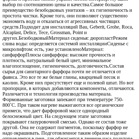
выбор по соотношению цены и качества.Самое большое
преимущество безободковых унитазов – их гигиеничность и
простота чистки. Кроме того, они позволяют существенно
экономить воду и отказаться от агрессивных чистящих
средств.Подходит для инсталляций Bau, Geberit, Grohe, Roca,
Alcaplast, Delice, Tece, Grossman, Point и
других.БезободковыйМатериал сиденья: дюропластРежим
слива воды: определяется системой инсталляцииСиденье с
микролифтом: есть, уже установленоМатериал:
санфарфорПлюсы санфарфора: высокие прочность и
плотность, натуральный белый цвет, минимальное
влагопоглощение, гигиеничность, долговечность.Состав
сырья для санитарного фарфора почти не отличается от
фаянса. Это все те же белые глины, кварцевый песок и
каолин. Кроме них присутствует еще и полевой шпат. Но вот
пропорции, в которых добавляются компоненты, отличаются.
Различается и технология производства материала.
Формованные заготовки запекают при температуре 750-
800˚С. При таком нагреве выжигаются все органические
примеси, что дает фарфоровой массе однородный
белоснежный цвет. На следующем этапе заготовки
покрывают глазуровочной смесью. Однако ее состав тоже
другой. Она не содержит пигментов, поскольку фарфор не
надо окрашивать. Подготовленное таким образом изделие
отправляется в печь, где обжигается в течение часа-полутора