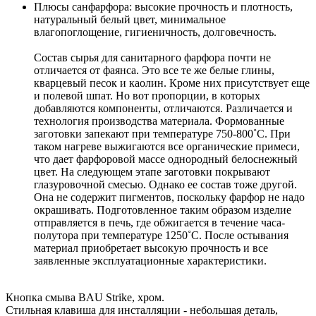
Плюсы санфарфора: высокие прочность и плотность,
натуральный белый цвет, минимальное
влагопоглощение, гигиеничность, долговечность.
Состав сырья для санитарного фарфора почти не
отличается от фаянса. Это все те же белые глины,
кварцевый песок и каолин. Кроме них присутствует еще
и полевой шпат. Но вот пропорции, в которых
добавляются компоненты, отличаются. Различается и
технология производства материала. Формованные
заготовки запекают при температуре 750-800˚С. При
таком нагреве выжигаются все органические примеси,
что дает фарфоровой массе однородный белоснежный
цвет. На следующем этапе заготовки покрывают
глазуровочной смесью. Однако ее состав тоже другой.
Она не содержит пигментов, поскольку фарфор не надо
окрашивать. Подготовленное таким образом изделие
отправляется в печь, где обжигается в течение часа-
полутора при температуре 1250˚С. После остывания
материал приобретает высокую прочность и все
заявленные эксплуатационные характеристики.
Кнопка смыва BAU Strike, хром.
Стильная клавиша для инсталляции - небольшая деталь,