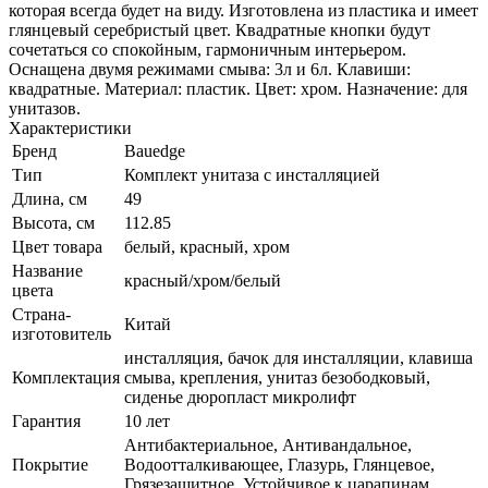
которая всегда будет на виду. Изготовлена из пластика и имеет
глянцевый серебристый цвет. Квадратные кнопки будут
сочетаться со спокойным, гармоничным интерьером.
Оснащена двумя режимами смыва: 3л и 6л. Клавиши:
квадратные. Материал: пластик. Цвет: хром. Назначение: для
унитазов.
Характеристики
Бренд
Bauedge
Тип
Комплект унитаза c инсталляцией
Длина, см
49
Высота, см
112.85
Цвет товара
белый, красный, хром
Название
красный/хром/белый
цвета
Страна-
Китай
изготовитель
инсталляция, бачок для инсталляции, клавиша
Комплектация
смыва, крепления, унитаз безободковый,
сиденье дюропласт микролифт
Гарантия
10 лет
Антибактериальное, Антивандальное,
Покрытие
Водоотталкивающее, Глазурь, Глянцевое,
Грязезащитное, Устойчивое к царапинам