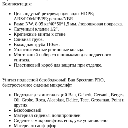
Комплектация:
Цельнодутый резервуар для воды HDPE;
ABS/POM/PP/PE; резина/NBR.
Рама: NW. 8,05 кг/40*50*1,5 мм. /порошковая покраска.
Латунный клапан 1/2".
Крепежные винты к стене.
Сливная труба.
Выходная труба 110мм.
Уплотнительные резиновые кольца.
Монтажный набор со шпильками для подвесного
унитаза.
Пластиковый короб для защиты при отделке.
Унитаз подвесной безободковый Bau Spectrum PRO,
быстросъемное сиденье микролифт
Подходит для инсталляций Bau, Geberit, Cersanit, Berges,
Oli, Grohe, Roca, Alcaplast, Delice, Tece, Grossman, Point и
других.
Безободковый
Материал сиденья: полипропилен
Сиденье с микролифтом: есть, уже установлено
Материал: санфарфор