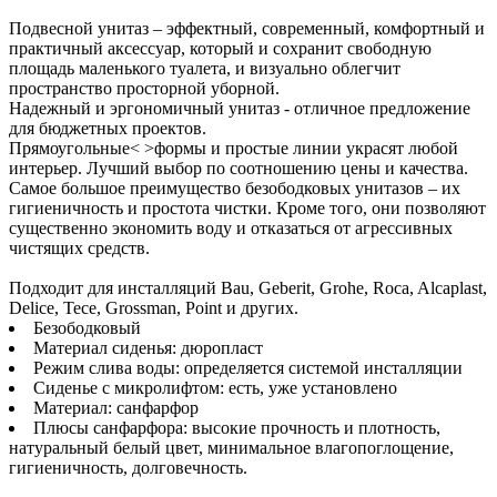
Подвесной унитаз – эффектный, современный, комфортный и
практичный аксессуар, который и сохранит свободную
площадь маленького туалета, и визуально облегчит
пространство просторной уборной.
Надежный и эргономичный унитаз - отличное предложение
для бюджетных проектов.
Прямоугольные< >формы и простые линии украсят любой
интерьер. Лучший выбор по соотношению цены и качества.
Самое большое преимущество безободковых унитазов – их
гигиеничность и простота чистки. Кроме того, они позволяют
существенно экономить воду и отказаться от агрессивных
чистящих средств.
Подходит для инсталляций Bau, Geberit, Grohe, Roca, Alcaplast,
Delice, Tece, Grossman, Point и других.
Безободковый
Материал сиденья: дюропласт
Режим слива воды: определяется системой инсталляции
Сиденье с микролифтом: есть, уже установлено
Материал: санфарфор
Плюсы санфарфора: высокие прочность и плотность,
натуральный белый цвет, минимальное влагопоглощение,
гигиеничность, долговечность.