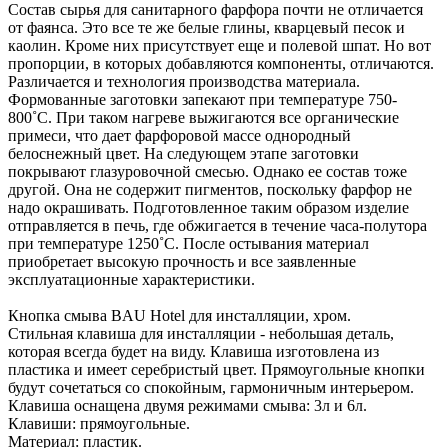
Состав сырья для санитарного фарфора почти не отличается
от фаянса. Это все те же белые глины, кварцевый песок и
каолин. Кроме них присутствует еще и полевой шпат. Но вот
пропорции, в которых добавляются компоненты, отличаются.
Различается и технология производства материала.
Формованные заготовки запекают при температуре 750-
800˚С. При таком нагреве выжигаются все органические
примеси, что дает фарфоровой массе однородный
белоснежный цвет. На следующем этапе заготовки
покрывают глазуровочной смесью. Однако ее состав тоже
другой. Она не содержит пигментов, поскольку фарфор не
надо окрашивать. Подготовленное таким образом изделие
отправляется в печь, где обжигается в течение часа-полутора
при температуре 1250˚С. После остывания материал
приобретает высокую прочность и все заявленные
эксплуатационные характеристики.
Кнопка смыва BAU Hotel для инсталляции, хром.
Стильная клавиша для инсталляции - небольшая деталь,
которая всегда будет на виду. Клавиша изготовлена из
пластика и имеет серебристый цвет. Прямоугольные кнопки
будут сочетаться со спокойным, гармоничным интерьером.
Клавиша оснащена двумя режимами смыва: 3л и 6л.
Клавиши: прямоугольные.
Материал: пластик.