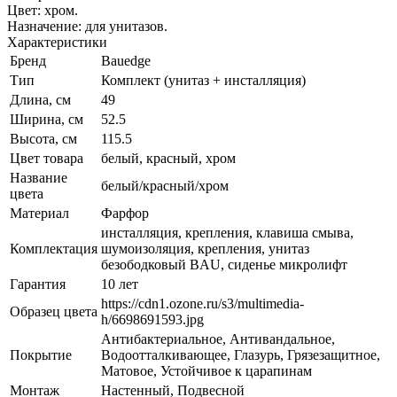
Цвет: хром.
Назначение: для унитазов.
Характеристики
Бренд
Bauedge
Тип
Комплект (унитаз + инсталляция)
Длина, см
49
Ширина, см
52.5
Высота, см
115.5
Цвет товара
белый, красный, хром
Название
белый/красный/хром
цвета
Материал
Фарфор
инсталляция, крепления, клавиша смыва,
Комплектация
шумоизоляция, крепления, унитаз
безободковый BAU, сиденье микролифт
Гарантия
10 лет
https://cdn1.ozone.ru/s3/multimedia-
Образец цвета
h/6698691593.jpg
Антибактериальное, Антивандальное,
Покрытие
Водоотталкивающее, Глазурь, Грязезащитное,
Матовое, Устойчивое к царапинам
Монтаж
Настенный, Подвесной