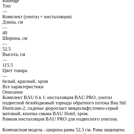
Bauedge
Тип
—
Комплект (унитаз + инсталляция)
Длина, см
—
49
Ширина, см
—
52.5
Высота, см
—
115.5
Цвет товара
—
белый, красный, хром
Все характеристики
Описание
Комплект BAU 6 в 1: инсталляция BAU PRO, унитаз
подвесной безободковый торнадо обратного потока Bau Stil
Hurricane-2, сиденье дюропласт микролифт,темно-серый
матовый, кнопка смыва BAU Hotel, хром.
Рамная инсталляция BAU PRO для подвесного унитаза.
Компактная модель - ширина рамы 52,5 см. Рама защищена