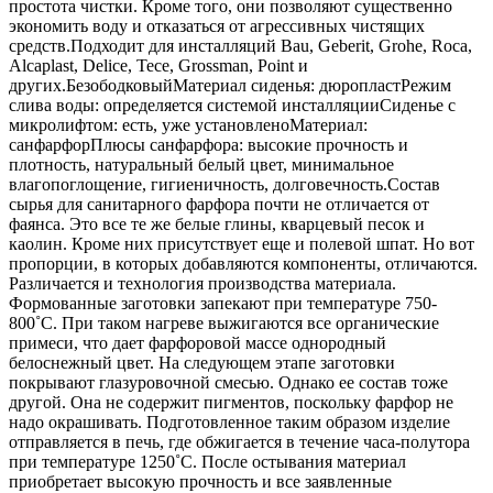
простота чистки. Кроме того, они позволяют существенно
экономить воду и отказаться от агрессивных чистящих
средств.Подходит для инсталляций Bau, Geberit, Grohe, Roca,
Alcaplast, Delice, Tece, Grossman, Point и
других.БезободковыйМатериал сиденья: дюропластРежим
слива воды: определяется системой инсталляцииСиденье с
микролифтом: есть, уже установленоМатериал:
санфарфорПлюсы санфарфора: высокие прочность и
плотность, натуральный белый цвет, минимальное
влагопоглощение, гигиеничность, долговечность.Состав
сырья для санитарного фарфора почти не отличается от
фаянса. Это все те же белые глины, кварцевый песок и
каолин. Кроме них присутствует еще и полевой шпат. Но вот
пропорции, в которых добавляются компоненты, отличаются.
Различается и технология производства материала.
Формованные заготовки запекают при температуре 750-
800˚С. При таком нагреве выжигаются все органические
примеси, что дает фарфоровой массе однородный
белоснежный цвет. На следующем этапе заготовки
покрывают глазуровочной смесью. Однако ее состав тоже
другой. Она не содержит пигментов, поскольку фарфор не
надо окрашивать. Подготовленное таким образом изделие
отправляется в печь, где обжигается в течение часа-полутора
при температуре 1250˚С. После остывания материал
приобретает высокую прочность и все заявленные