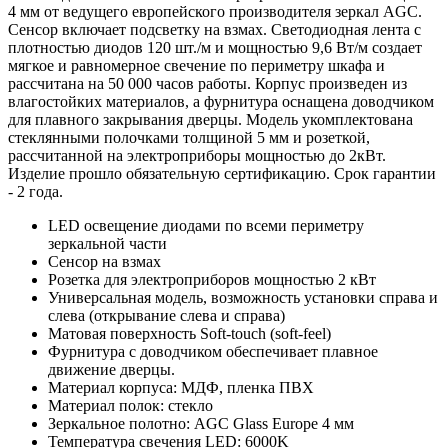
4 мм от ведущего европейского производителя зеркал AGC.
Сенсор включает подсветку на взмах. Светодиодная лента с
плотностью диодов 120 шт./м и мощностью 9,6 Вт/м создает
мягкое и равномерное свечение по периметру шкафа и
рассчитана на 50 000 часов работы. Корпус произведен из
влагостойких материалов, а фурнитура оснащена доводчиком
для плавного закрывания дверцы. Модель укомплектована
стеклянными полочками толщиной 5 мм и розеткой,
рассчитанной на электроприборы мощностью до 2кВт.
Изделие прошло обязательную сертификацию. Срок гарантии
- 2 года.
LED освещение диодами по всеми периметру
зеркальной части
Сенсор на взмах
Розетка для электроприборов мощностью 2 кВт
Универсальная модель, возможность установки справа и
слева (открывание слева и справа)
Матовая поверхность Soft-touch (soft-feel)
Фурнитура с доводчиком обеспечивает плавное
движение дверцы.
Материал корпуса: МДФ, пленка ПВХ
Материал полок: стекло
Зеркальное полотно: AGC Glass Europe 4 мм
Температура свечения LED: 6000K