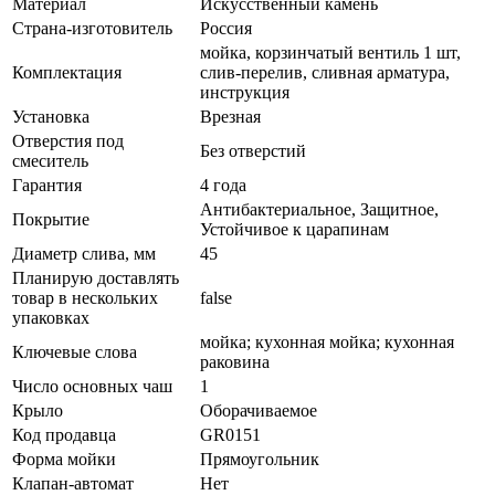
Материал
Искусственный камень
Страна-изготовитель
Россия
мойка, корзинчатый вентиль 1 шт,
Комплектация
слив-перелив, сливная арматура,
инструкция
Установка
Врезная
Отверстия под
Без отверстий
смеситель
Гарантия
4 года
Антибактериальное, Защитное,
Покрытие
Устойчивое к царапинам
Диаметр слива, мм
45
Планирую доставлять
товар в нескольких
false
упаковках
мойка; кухонная мойка; кухонная
Ключевые слова
раковина
Число основных чаш
1
Крыло
Оборачиваемое
Код продавца
GR0151
Форма мойки
Прямоугольник
Клапан-автомат
Нет