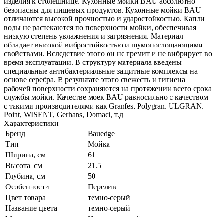
изделия к столешнице. Кухонные мойки BAU абсолютно
безопасны для пищевых продуктов. Кухонные мойки BAU
отличаются высокой прочностью и ударостойкостью. Капли
воды не растекаются по поверхности мойки, обеспечивая
низкую степень увлажнения и загрязнения. Материал
обладает высокой вибростойкостью и шумопоглощающими
свойствами. Вследствие этого он не гремит и не вибрирует во
время эксплуатации. В структуру материала введены
специальные антибактериальные защитные комплексы на
основе серебра. В результате этого свежесть и гигиена
рабочей поверхности сохраняются на протяжении всего срока
службы мойки. Качестве моек BAU равносильно с качеством
с такими производителями как Granfes, Polygran, ULGRAN,
Point, WISENT, Gerhans, Domaci, т.д.
Характеристики
Бренд
Bauedge
Тип
Мойка
Ширина, см
61
Высота, см
21.5
Глубина, см
50
Особенности
Перелив
Цвет товара
темно-серый
Название цвета
темно-серый